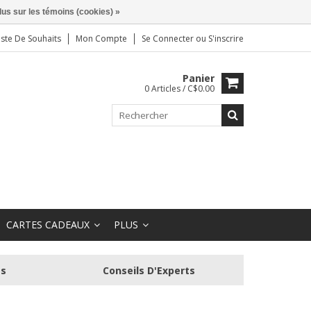
lus sur les témoins (cookies) »
iste De Souhaits
Mon Compte
Se Connecter
ou
S'inscrire
Panier
0 Articles / C$0.00
CARTES CADEAUX
PLUS
és
Conseils D'Experts