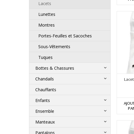
Lacets
Lunettes
Montres
Portes-Feuilles et Sacoches
Sous-Vêtements
Tuques
Bottes & Chassures
Chandails
Lacet
Chauffants
Enfants
AJOU
PA
Ensemble
Manteaux
Pantalons