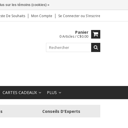
lus sur les témoins (cookies) »
iste De Souhaits
Mon Compte
Se Connecter
ou
S'inscrire
Panier
0 Articles / C$0.00
CARTES CADEAUX
PLUS
és
Conseils D'Experts