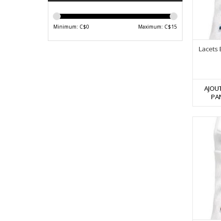
Minimum: C$
0
Maximum: C$
15
Lacets 
AJOU
PA