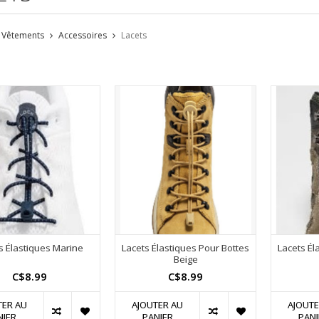
Vêtements
Accessoires
Lacets
s Élastiques Marine
Lacets Élastiques Pour Bottes
Lacets Él
Beige
C$8.99
C$8.99
TER AU
AJOUTER AU
AJOUTE
NIER
PANIER
PANI