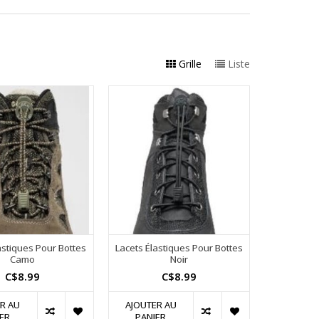
Grille
Liste
astiques Pour Bottes
Lacets Élastiques Pour Bottes
Camo
Noir
C$8.99
C$8.99
R AU
AJOUTER AU
ER
PANIER