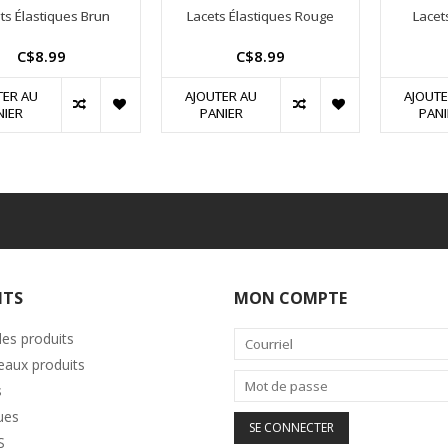
ts Élastiques Brun
Lacets Élastiques Rouge
Lacet
C$8.99
C$8.99
TER AU
AJOUTER AU
AJOUTE
NIER
PANIER
PANI
ITS
MON COMPTE
les produits
aux produits
s
ues
S