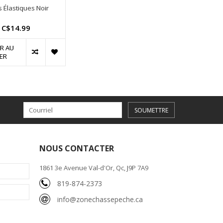
s Élastiques Noir
C$14.99
R AU
ER
SOUMETTRE
NOUS CONTACTER
1861 3e Avenue Val-d'Or, Qc, J9P 7A9
819-874-2373
info@zonechassepeche.ca