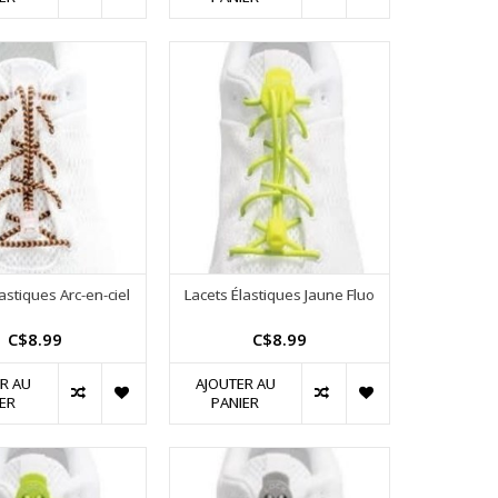
astiques Arc-en-ciel
Lacets Élastiques Jaune Fluo
C$8.99
C$8.99
R AU
AJOUTER AU
ER
PANIER