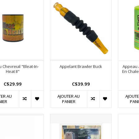
 Chevreuil "Bleat-In-
Appelant Brawler Buck
Appeau À
Heat II"
En Chale
C$29.99
C$39.99
TER AU
AJOUTER AU
AJOUTE
NIER
PANIER
PANI