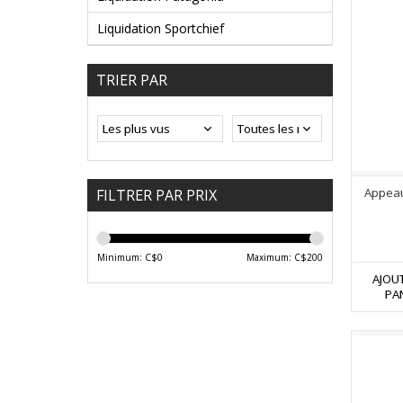
Liquidation Sportchief
TRIER PAR
Appeau
FILTRER PAR PRIX
Minimum: C$
0
Maximum: C$
200
AJOU
PA