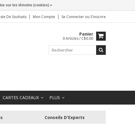
lus sur les témoins (cookies) »
iste De Souhaits
Mon Compte
Se Connecter
ou
S'inscrire
Panier
0 Articles / C$0.00
CARTES CADEAUX
PLUS
és
Conseils D'Experts