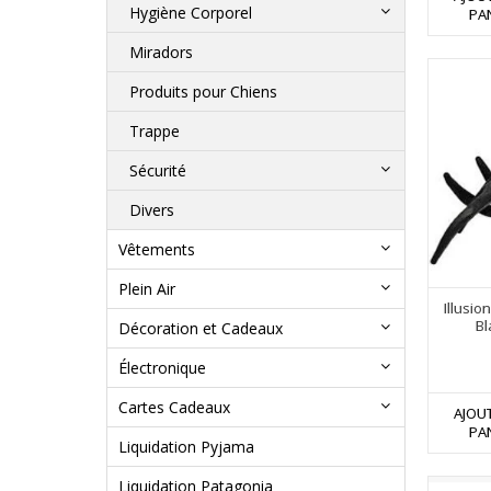
Hygiène Corporel
PA
Miradors
Produits pour Chiens
Trappe
Sécurité
Divers
Vêtements
Plein Air
Illusio
Bl
Décoration et Cadeaux
Électronique
Cartes Cadeaux
AJOU
PA
Liquidation Pyjama
Liquidation Patagonia