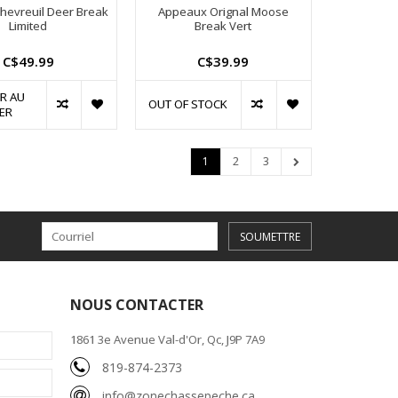
hevreuil Deer Break
Appeaux Orignal Moose
Limited
Break Vert
C$49.99
C$39.99
R AU
OUT OF STOCK
ER
1
2
3
SOUMETTRE
NOUS CONTACTER
1861 3e Avenue Val-d'Or, Qc, J9P 7A9
819-874-2373
info@zonechassepeche.ca