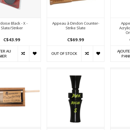
doise Black - X -
Appeau à Dindon Counter-
Appe
Slate/Striker
Strike Slate
Acryl
Or
C$43.99
C$69.99
TER AU
AJOUTE
OUT OF STOCK
NIER
PANI