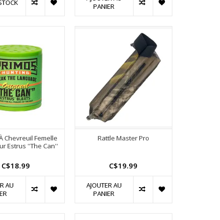
STOCK
PANIER
 Chevreuil Femelle
Rattle Master Pro
r Estrus ''The Can''
C$18.99
C$19.99
R AU
AJOUTER AU
ER
PANIER