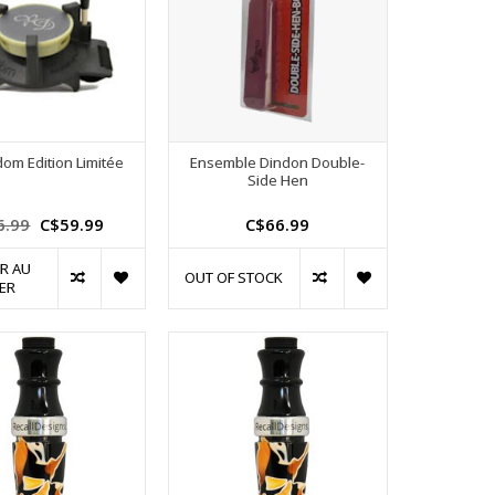
dom Edition Limitée
Ensemble Dindon Double-
Side Hen
6.99
C$59.99
C$66.99
R AU
OUT OF STOCK
ER