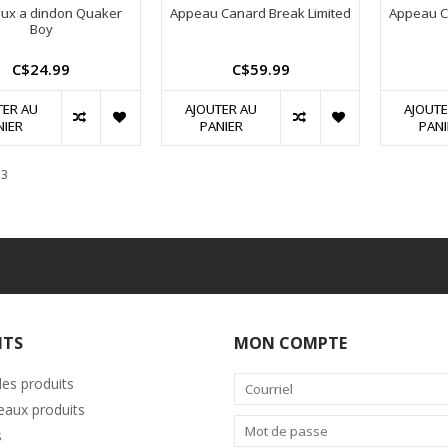
ux a dindon Quaker
Appeau Canard Break Limited
Appeau C
Boy
C$24.99
C$59.99
TER AU
AJOUTER AU
AJOUTE
NIER
PANIER
PANI
 3
ITS
MON COMPTE
les produits
aux produits
s