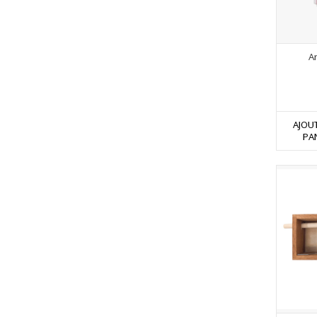
Ar
AJOU
PA