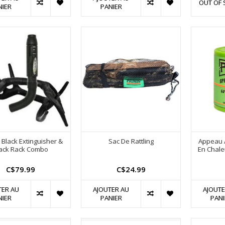
OUT OF 
NIER
PANIER
n Black Extinguisher &
Sac De Rattling
Appeau À
ack Rack Combo
En Chaleu
C$79.99
C$24.99
TER AU
AJOUTER AU
AJOUTE
NIER
PANIER
PANI