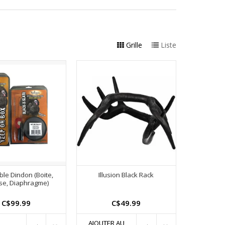
Grille
Liste
le Dindon (Boite,
Illusion Black Rack
se, Diaphragme)
C$99.99
C$49.99
AJOUTER AU