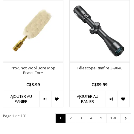
Pro-Shot Wool Bore Mop
Télescope Rimfire 3-9X40
Brass Core
C$3.99
C$89.99
AJOUTER AU
AJOUTER AU
PANIER
PANIER
Page 1 de 191
1
2
3
4
5
191