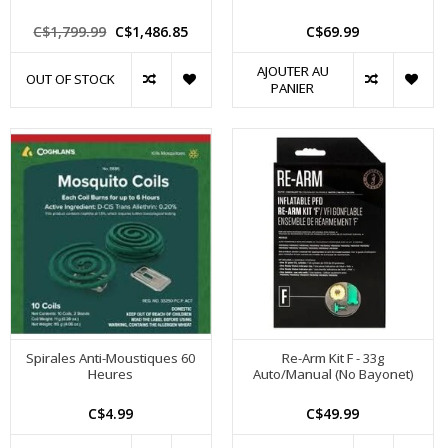
C$1,799.99
C$1,486.85
C$69.99
AJOUTER AU
OUT OF STOCK
PANIER
Spirales Anti-Moustiques 60
Re-Arm Kit F - 33g
Heures
Auto/Manual (No Bayonet)
C$4.99
C$49.99