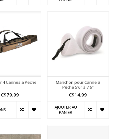
ur 4 Cannes à Pêche
Manchon pour Canne à
Pêche 5'6'' à 7'6''
C$79.99
C$14.99
AJOUTER AU
ONS
PANIER