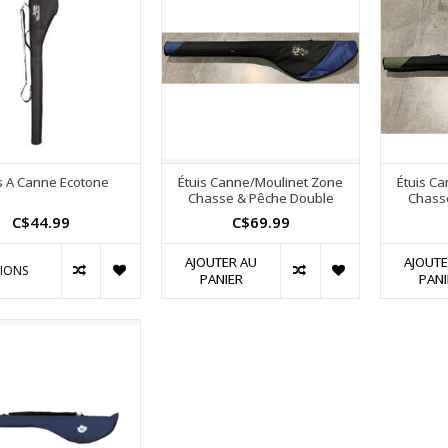
s A Canne Ecotone
Étuis Canne/Moulinet Zone
Étuis C
Chasse & Pêche Double
Chass
C$44.99
C$69.99
AJOUTER AU
AJOUTE
IONS
PANIER
PANI