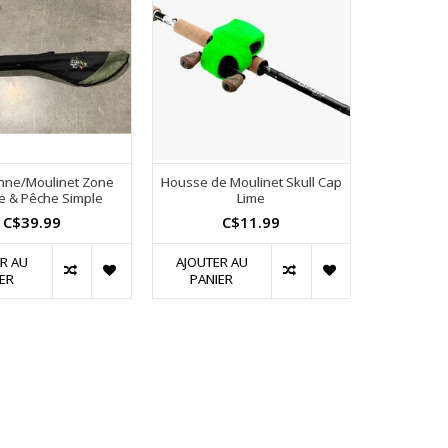
anne/Moulinet Zone
Housse de Moulinet Skull Cap
e & Pêche Simple
Lime
C$39.99
C$11.99
R AU
AJOUTER AU
ER
PANIER