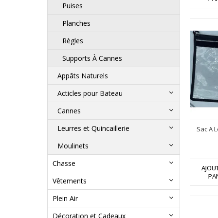
Puises
Planches
Règles
Supports À Cannes
Appâts Naturels
Acticles pour Bateau
Cannes
Leurres et Quincaillerie
Sac A 
Moulinets
Chasse
AJOU
PA
Vêtements
Plein Air
Décoration et Cadeaux