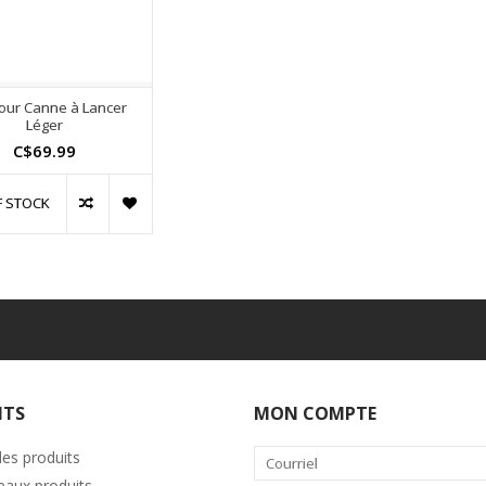
Pour Canne à Lancer
Léger
C$69.99
F STOCK
ITS
MON COMPTE
les produits
aux produits