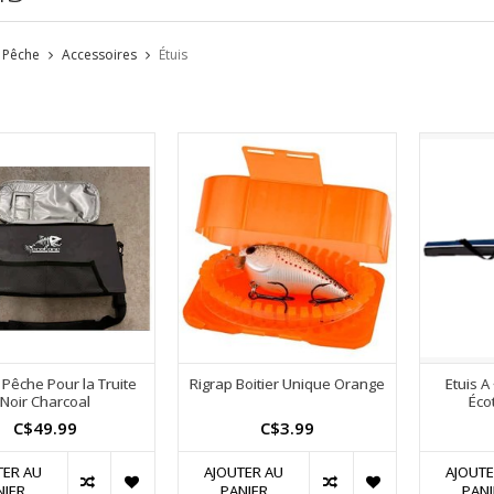
Pêche
Accessoires
Étuis
 Pêche Pour la Truite
Rigrap Boitier Unique Orange
Etuis A
Noir Charcoal
Éco
C$49.99
C$3.99
TER AU
AJOUTER AU
AJOUTE
NIER
PANIER
PANI