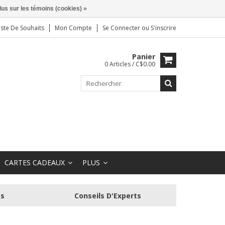
lus sur les témoins (cookies) »
iste De Souhaits
Mon Compte
Se Connecter
ou
S'inscrire
Panier
0 Articles / C$0.00
CARTES CADEAUX
PLUS
és
Conseils D'Experts