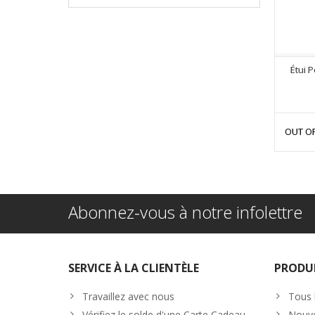
Étui 
OUT O
Abonnez-vous à notre infolettre
SERVICE À LA CLIENTÈLE
PRODU
Travaillez avec nous
Tous 
Vérifiez le solde d'une Carte Cadeau
Nouve