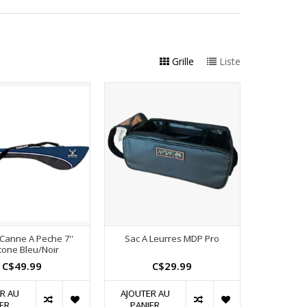
Grille
Liste
 Canne A Peche 7''
Sac A Leurres MDP Pro
tone Bleu/Noir
C$49.99
C$29.99
R AU
AJOUTER AU
ER
PANIER