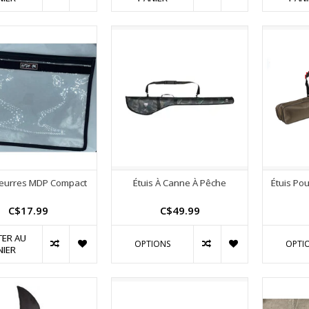
Leurres MDP Compact
Étuis À Canne À Pêche
Étuis Po
C$17.99
C$49.99
TER AU
OPTIONS
OPTI
NIER