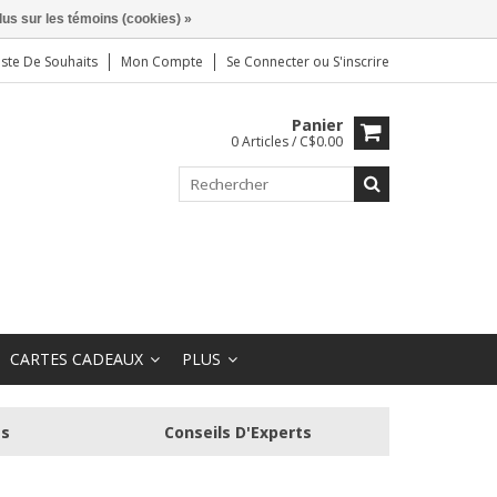
lus sur les témoins (cookies) »
iste De Souhaits
Mon Compte
Se Connecter
ou
S'inscrire
Panier
0 Articles / C$0.00
CARTES CADEAUX
PLUS
és
Conseils D'Experts