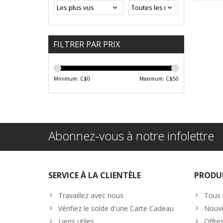
FILTRER PAR PRIX
Minimum: C$
0
Maximum: C$
50
Abonnez-vous à notre infolettre
SERVICE À LA CLIENTÈLE
PRODU
Travaillez avec nous
Tous 
Vérifiez le solde d'une Carte Cadeau
Nouve
Liens utiles
Offre