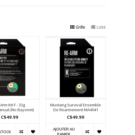
Grille
Liste
Arm Kit F - 33g
Mustang Survival Ensemble
nual (No Bayonet)
De Rearmement MA4041
C$49.99
C$49.99
AJOUTER AU
STOCK
PANIER