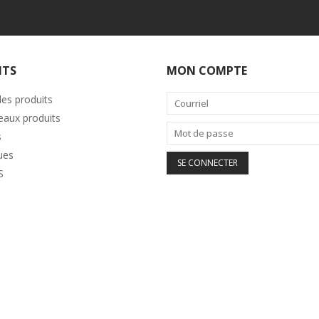
ITS
MON COMPTE
les produits
aux produits
s
ues
S