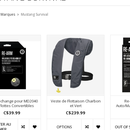
Marques
Mustang Survival
rechange pour MD2040
Veste de Flottaison Charbon
Re-
Flottes Convertibles
et Vert
Auto/Ma
C$39.99
C$239.99
TER AU
OUT OF 
OPTIONS
NIER