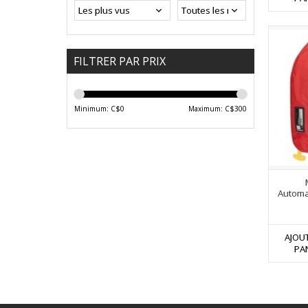
FILTRER PAR PRIX
Minimum: C$
0
Maximum: C$
300
Automa
AJOU
PA