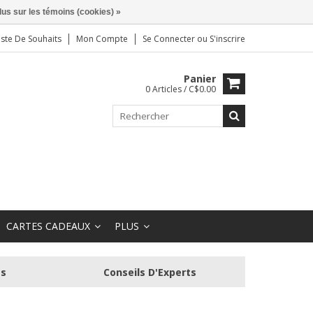
lus sur les témoins (cookies) »
iste De Souhaits
Mon Compte
Se Connecter
ou
S'inscrire
Panier
0 Articles / C$0.00
CARTES CADEAUX
PLUS
és
Conseils D'Experts