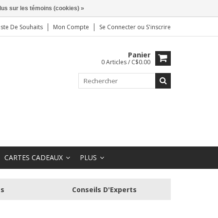
lus sur les témoins (cookies) »
iste De Souhaits
Mon Compte
Se Connecter
ou
S'inscrire
Panier
0 Articles / C$0.00
CARTES CADEAUX
PLUS
és
Conseils D'Experts