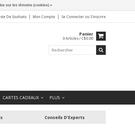
lus sur les témoins (cookies) »
iste De Souhaits
Mon Compte
Se Connecter
ou
S'inscrire
Panier
0 Articles / C$0.00
CARTES CADEAUX
PLUS
és
Conseils D'Experts