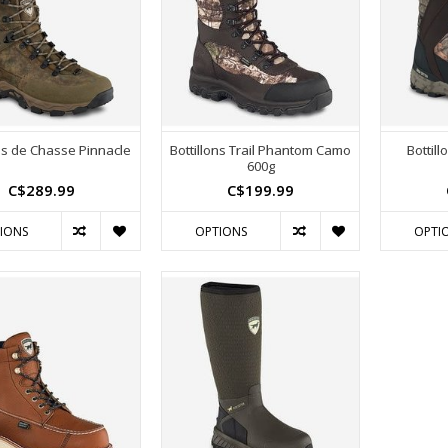
ons de Chasse Pinnacle
Bottillons Trail Phantom Camo
Bottil
600g
C$289.99
C$199.99
IONS
OPTIONS
OPTI