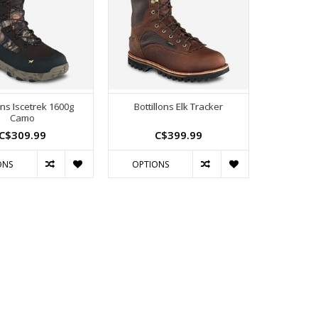
lons Iscetrek 1600g
Bottillons Elk Tracker
Camo
C$309.99
C$399.99
ONS
OPTIONS