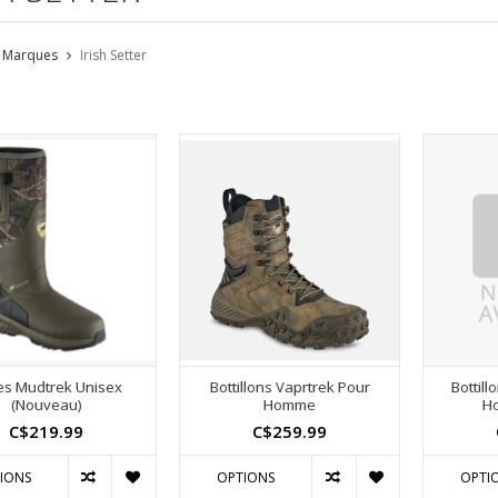
Marques
Irish Setter
es Mudtrek Unisex
Bottillons Vaprtrek Pour
Bottill
(Nouveau)
Homme
H
C$219.99
C$259.99
IONS
OPTIONS
OPTI