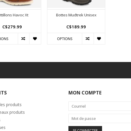
ttillons Havoc Xt
Bottes Mudtrek Unisex
C$279.99
C$189.99
IONS
OPTIONS
ITS
MON COMPTE
les produits
aux produits
s
ues