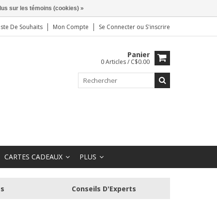
lus sur les témoins (cookies) »
iste De Souhaits
Mon Compte
Se Connecter
ou
S'inscrire
Panier
0 Articles / C$0.00
CARTES CADEAUX
PLUS
és
Conseils D'Experts