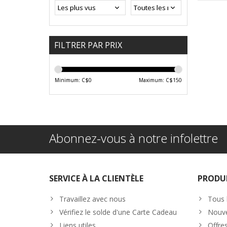
FILTRER PAR PRIX
Minimum: C$
0
Maximum: C$
150
Abonnez-vous à notre infolettre
SERVICE À LA CLIENTÈLE
PRODU
Travaillez avec nous
Tous 
Vérifiez le solde d'une Carte Cadeau
Nouve
Liens utiles
Offre