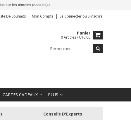
lus sur les témoins (cookies) »
iste De Souhaits
Mon Compte
Se Connecter
ou
S'inscrire
Panier
0 Articles / C$0.00
CARTES CADEAUX
PLUS
és
Conseils D'Experts