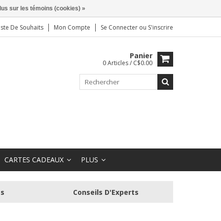
lus sur les témoins (cookies) »
iste De Souhaits
Mon Compte
Se Connecter
ou
S'inscrire
Panier
0 Articles / C$0.00
CARTES CADEAUX
PLUS
és
Conseils D'Experts