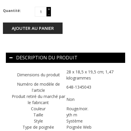
+
Quantité:
-
AJOUTER AU PANIER
DESCRIPTION DU PRODUIT
‎28 x 18,5 x 19,5 cm; 1,47
Dimensions du produit
kilogrammes
Numéro de modèle de
‎648-1345043
l'article
Produit retiré du marché par
‎Non
le fabricant
Couleur
‎Rouge/noir.
Taille
‎yth m
Style
‎Système
Type de poignée
‎Poignée Web