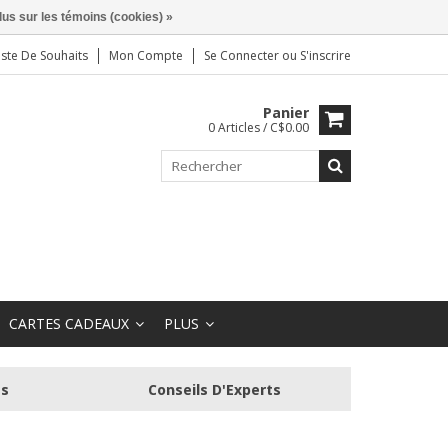
lus sur les témoins (cookies) »
iste De Souhaits
Mon Compte
Se Connecter
ou
S'inscrire
Panier
0 Articles / C$0.00
CARTES CADEAUX
PLUS
és
Conseils D'Experts