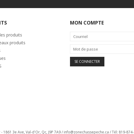
ITS
MON COMPTE
les produits
aux produits
s
ues
S
- 1861 3e Ave, Val-d'Or, Qc, J9P 7A9 /
info@zonechassepeche.ca
/ Tél: 819-874