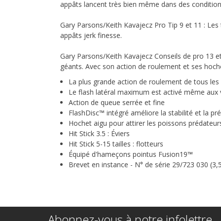
appâts lancent très bien même dans des conditions
Gary Parsons/Keith Kavajecz Pro Tip 9 et 11 : Les 
appâts jerk finesse.
Gary Parsons/Keith Kavajecz Conseils de pro 13 et 1
géants. Avec son action de roulement et ses hochet
La plus grande action de roulement de tous les
Le flash latéral maximum est activé même aux vi
Action de queue serrée et fine
FlashDisc™ intégré améliore la stabilité et la pr
Hochet aigu pour attirer les poissons prédateur
Hit Stick 3.5 : Éviers
Hit Stick 5-15 tailles : flotteurs
Équipé d'hameçons pointus Fusion19™
Brevet en instance - N° de série 29/723 030 (3,5,
Abonnez-vous à notre infolettre