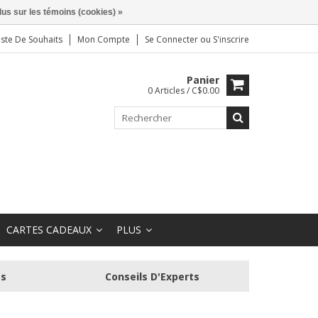
lus sur les témoins (cookies) »
iste De Souhaits
Mon Compte
Se Connecter
ou
S'inscrire
Panier
0 Articles / C$0.00
CARTES CADEAUX
PLUS
és
Conseils D'Experts