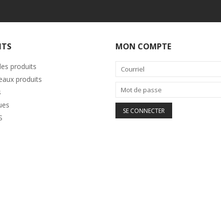
ITS
MON COMPTE
les produits
aux produits
s
ues
S