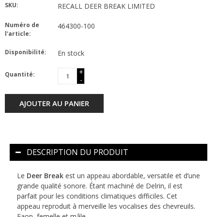
SKU:
RECALL DEER BREAK LIMITED
Numéro de
464300-100
l'article:
Disponibilité:
En stock
+
Quantité:
-
AJOUTER AU PANIER
DESCRIPTION DU PRODUIT
Le
Deer Break
est un appeau abordable, versatile et d’une
grande qualité sonore. Étant machiné de Delrin, il est
parfait pour les conditions climatiques difficiles. Cet
appeau reproduit à merveille les vocalises des chevreuils.
Faon, femelle et mâle.