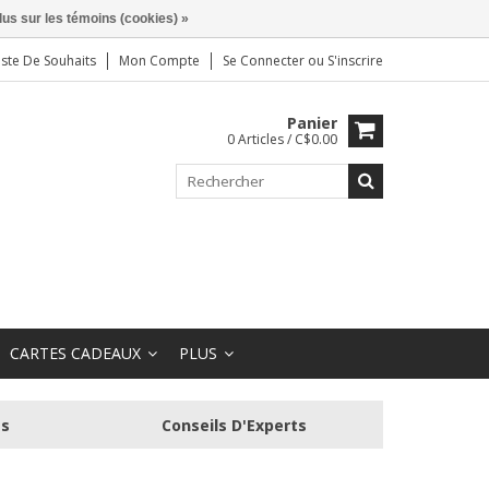
lus sur les témoins (cookies) »
iste De Souhaits
Mon Compte
Se Connecter
ou
S'inscrire
Panier
0 Articles / C$0.00
CARTES CADEAUX
PLUS
és
Conseils D'Experts