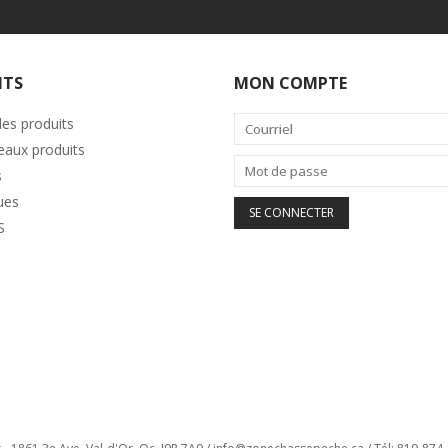
ITS
MON COMPTE
les produits
aux produits
s
ues
S