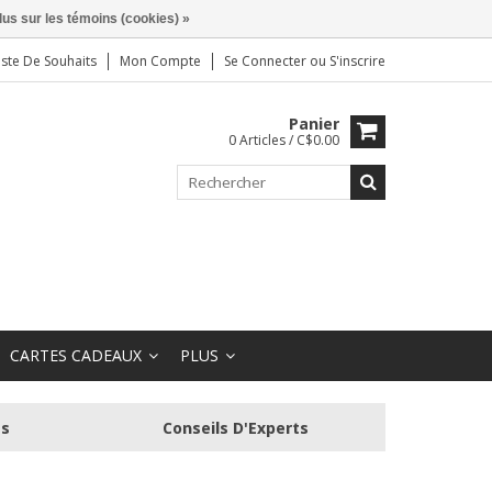
lus sur les témoins (cookies) »
iste De Souhaits
Mon Compte
Se Connecter
ou
S'inscrire
Panier
0 Articles / C$0.00
CARTES CADEAUX
PLUS
és
Conseils D'Experts