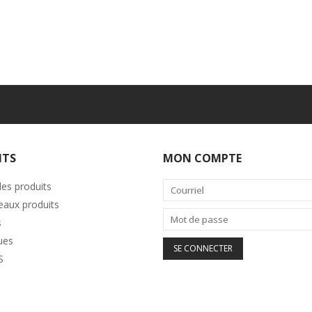
ITS
MON COMPTE
les produits
aux produits
s
ues
S